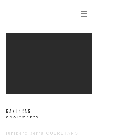
CANTERAS
apartments
junipero serra QUERÉTARO