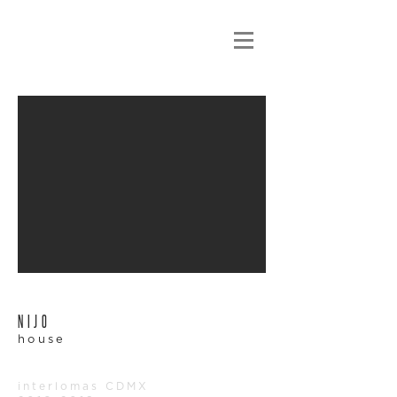
NIJO
house
interlomas CDMX